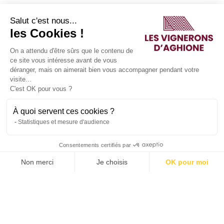
Salut c'est nous...
les Cookies !
On a attendu d'être sûrs que le contenu de
Pour voir les notes de dégustation en détail, rendez-
ce site vous intéresse avant de vous
vous
ici
déranger, mais on aimerait bien vous accompagner pendant votre
visite...
C'est OK pour vous ?
Domaine Casanova Gris
: Or
À quoi servent ces cookies ?
Domaine Casanova Rouge
: Or
Statistiques et mesure d'audience
Consentements certifiés par
Non merci
Je choisis
OK pour moi
Axeptio consent
Plateforme de Gestion du Consentement : Personnalisez vos O
Pour voir les notes de dégustation en détail, rendez-
vous
ici
Notre plateforme vous permet d'adapter et de gérer vos paramètr