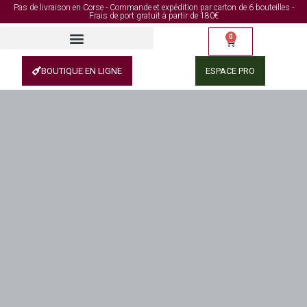
Pas de livraison en Corse - Commande et expédition par carton de 6 bouteilles -
Frais de port gratuit à partir de 180€
0
BOUTIQUE EN LIGNE
ESPACE PRO