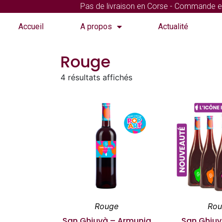
Pas de livraison en Corse - Commande et e
Accueil
A propos
Actualité
Rouge
4 résultats affichés
Rouge
Ro
San Ghjuvà – Armunia
San Ghjuv