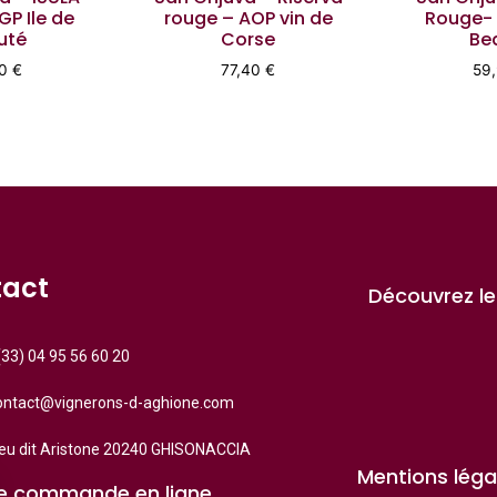
GP Ile de
rouge – AOP vin de
Rouge- I
uté
Corse
Be
70
€
77,40
€
59
tact
Découvrez le
(33) 04 95 56 60 20
ontact@vignerons-d-aghione.com
ieu dit Aristone 20240 GHISONACCIA
Mentions léga
ce commande en ligne