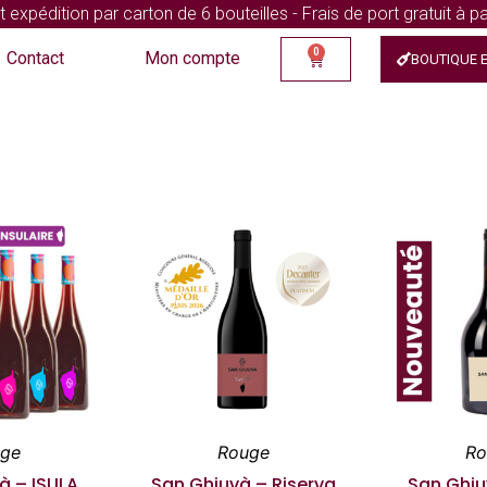
xpédition par carton de 6 bouteilles - Frais de port gratuit à pa
0
Contact
Mon compte
BOUTIQUE E
uge
Rouge
Ro
à – ISULA
San Ghjuvà – Riserva
San Ghju