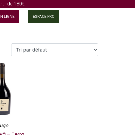
rtir de 180€
N LIGNE
ESPACE PRO
uge
và – Terra