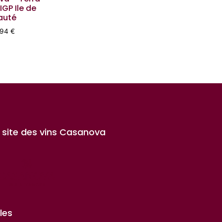
GP Ile de
auté
,94
€
 site des vins Casanova
les