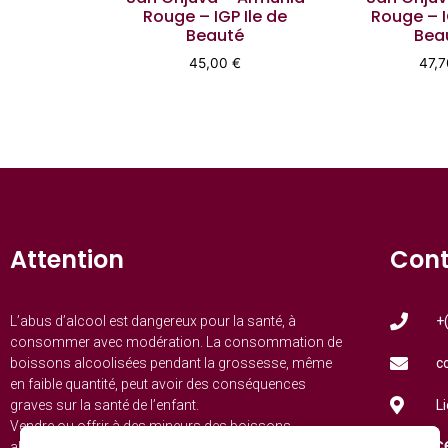
Rouge – IGP Ile de
Rouge – I
Beauté
Bea
45,00
€
47,
Attention
Con
L’abus d’alcool est dangereux pour la santé, à
+
consommer avec modération. La consommation de
boissons alcoolisées pendant la grossesse, même
c
en faible quantité, peut avoir des conséquences
graves sur la santé de l’enfant.
L
Vendre ou offrir à des mineurs des boissons
Servi
alcoolisées est interdit.