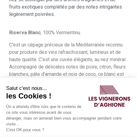
fruits exotiques complétés par des notes intrigantes
légèrement poivrées.
Riserva Blanc
, 100% Vermentinu.
C’est un cépage précieux de la Méditerranée reconnu
pour produire des vins rafraichissant, lumineux et de
haute qualité. C’est une cuvée élégante, au nez minéral.
Accompagné de délicates notes de poire, citron, fleurs
blanches, pâte d’amande et noix de coco, ce blanc est
doté d’une richesse aromatique tout à fait séduisante.
Salut c'est nous...
les Cookies !
La gamme Riserva est donc composée de cuvées
On a attendu d'être sûrs que le contenu de
traditionnelles cherchant à incarner l’âme, l’héritage et
ce site vous intéresse avant de vous
l’authenticité du terroir de l’île de beauté.
déranger, mais on aimerait bien vous accompagner pendant votre
visite...
C'est OK pour vous ?
La gamme Armunia :