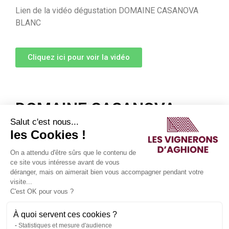
Lien de la vidéo dégustation DOMAINE CASANOVA
BLANC
Cliquez ici pour voir la vidéo
DOMAINE CASANOVA
ROUGE
Salut c'est nous...
les Cookies !
On a attendu d'être sûrs que le contenu de
ce site vous intéresse avant de vous
Ce vin est un assemblage des cépages Syrah et
déranger, mais on aimerait bien vous accompagner pendant votre
visite...
Niellucciu, cépage typique des vins rouges de Corse,
C'est OK pour vous ?
original de par son décalage, surprenant par sa
richesse et sa densité, ses notes de fruits noirs,
À quoi servent ces cookies ?
cassis, et de sous-bois nuancés par une touche
Statistiques et mesure d'audience