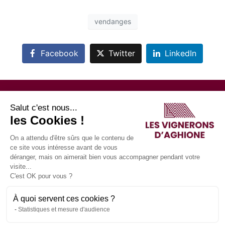
vendanges
Facebook
Twitter
LinkedIn
Attention
Salut c'est nous...
les Cookies !
L’abus d’alcool est dangereux pour la santé, à consommer avec
modération. La consommation de boissons alcoolisées
On a attendu d'être sûrs que le contenu de
ce site vous intéresse avant de vous
pendant la grossesse, même en faible quantité, peut avoir des
déranger, mais on aimerait bien vous accompagner pendant votre
conséquences graves sur la santé de l’enfant.
visite...
Vendre ou offrir à des mineurs des boissons alcoolisées est
C'est OK pour vous ?
interdit.
À quoi servent ces cookies ?
Statistiques et mesure d'audience