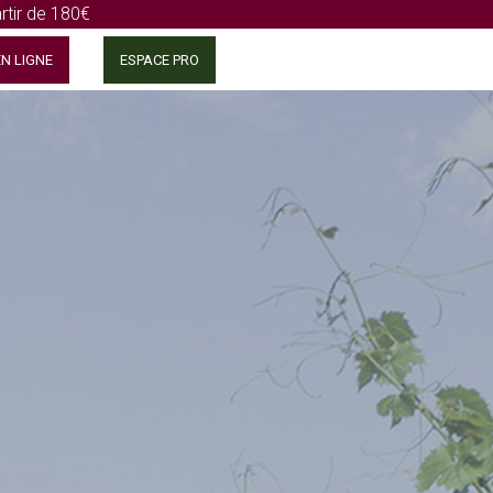
rtir de 180€
N LIGNE
ESPACE PRO