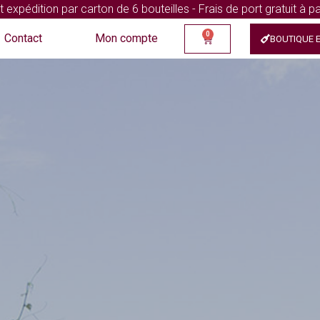
xpédition par carton de 6 bouteilles - Frais de port gratuit à pa
0
Contact
Mon compte
BOUTIQUE E