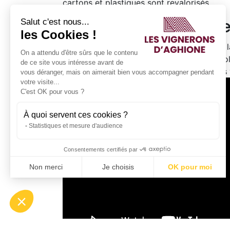
cartons et plastiques sont revalorisés.
La gestion des efflue
Salut c'est nous...
les Cookies !
Nous nous sommes également engagés à la r
On a attendu d'être sûrs que le contenu
une diminution des rejets d’effluents vinic
de ce site vous intéresse avant de
réduction de 20% de nos rejets d’effluents v
vous déranger, mais on aimerait bien vous accompagner pendant
votre visite...
C'est OK pour vous ?
À quoi servent ces cookies ?
Statistiques et mesure d'audience
Consentements certifiés par
Non merci
Je choisis
OK pour moi
Axeptio consent
Plateforme de Gestion du Consentement : Personnalisez vo
Notre plateforme vous permet d'adapter et de gérer vos param