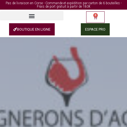
Pas de livraison en Corse - Commande et expédition par carton de 6 bouteilles -
Frais de port gratuit à partir de 180€
0
BOUTIQUE EN LIGNE
ESPACE PRO